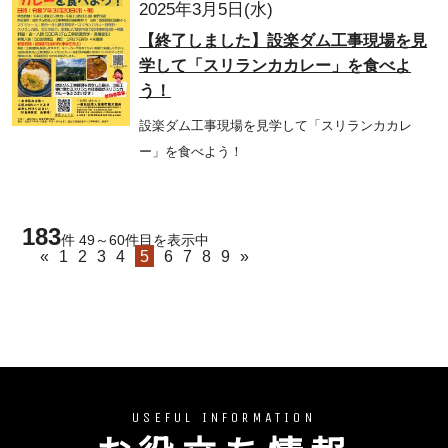
2025年3月5日(水)
【終了しました】設楽ダム工事現場を見
学して「スリランカカレー」を食べよ
う！
設楽ダム工事現場を見学して「スリランカカレ
ー」を食べよう！
183
件 49～60件目を表示中
«
1
2
3
4
5
6
7
8
9
»
USEFUL INFORMATION