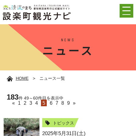
NEWS
ニュース
HOME
>
ニュース一覧
183
件 49～60件目を表示中
«
1
2
3
4
5
6
7
8
9
»
トピックス
2025年5月31日(土)