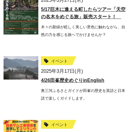
2025年3月27日(木)
5/17巨木に逢える町したらツアー「天空
の名木をめぐる旅」販売スタート！
木々の新緑が眩しく美しい景色に触れながら、自
然の力を感じる旅へでかけませんか？
イベント
2025年3月17日(月)
4/26田峯歴史めぐりinEnglish
奥三河ふるさとガイドが田峯の歴史を英語と日本
語で楽しくガイドします。
イベント