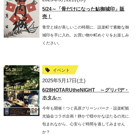
5/24～「骨だけになった鮎御城印」販
売！
青空と緑が美しいこの時期に、設楽町で素敵な御
城印を手に入れ、お買い物や町めぐりをお楽しみ
ください。
イベント
2025年5月17日(土)
6/28HOTARUtheNIGHT ～グリパデ・
ホタル～
今年も開催！つぐ高原グリーンパーク・設楽町観
光協会コラボ企画！静かで穏やかなほたるの光に
包まれながら、心安らぐ時間を過してみません
か？