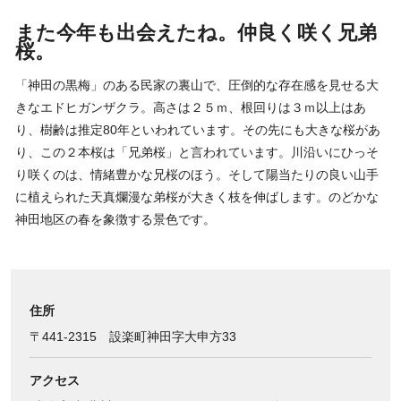
また今年も出会えたね。仲良く咲く兄弟
桜。
「神田の黒梅」のある民家の裏山で、圧倒的な存在感を見せる大
きなエドヒガンザクラ。高さは２５ｍ、根回りは３ｍ以上はあ
り、樹齢は推定80年といわれています。その先にも大きな桜があ
り、この２本桜は「兄弟桜」と言われています。川沿いにひっそ
り咲くのは、情緒豊かな兄桜のほう。そして陽当たりの良い山手
に植えられた天真爛漫な弟桜が大きく枝を伸ばします。のどかな
神田地区の春を象徴する景色です。
住所
〒441-2315 設楽町神田字大申方33
アクセス