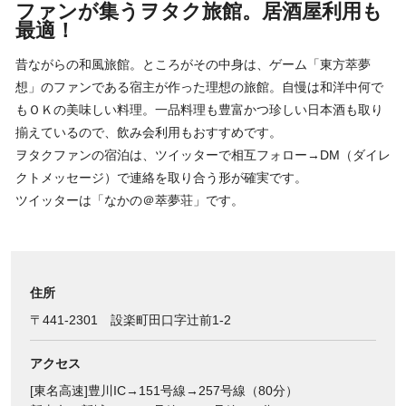
ファンが集うヲタク旅館。居酒屋利用も
最適！
昔ながらの和風旅館。ところがその中身は、ゲーム「東方萃夢
想」のファンである宿主が作った理想の旅館。自慢は和洋中何で
もＯＫの美味しい料理。一品料理も豊富かつ珍しい日本酒も取り
揃えているので、飲み会利用もおすすめです。
ヲタクファンの宿泊は、ツイッターで相互フォロー→DM（ダイレ
クトメッセージ）で連絡を取り合う形が確実です。
ツイッターは「なかの＠萃夢荘」です。
住所
〒441-2301 設楽町田口字辻前1-2
アクセス
[東名高速]豊川IC→151号線→257号線（80分）