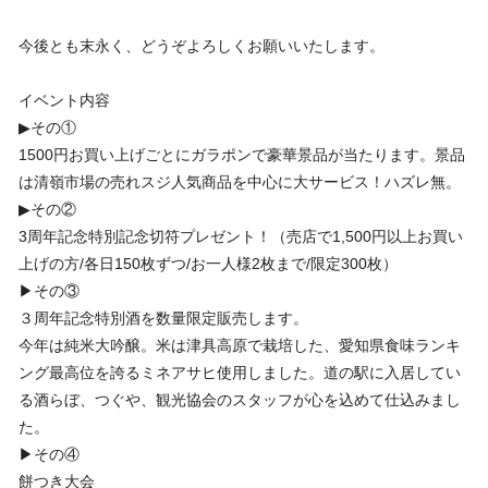
今後とも末永く、どうぞよろしくお願いいたします。
イベント内容
▶︎その①
1500円お買い上げごとにガラポンで豪華景品が当たります。景品
は清嶺市場の売れスジ人気商品を中心に大サービス！ハズレ無。
▶︎その②
3周年記念特別記念切符プレゼント！（売店で1,500円以上お買い
上げの方/各日150枚ずつ/お一人様2枚まで/限定300枚）
▶︎その③
３周年記念特別酒を数量限定販売します。
今年は純米大吟醸。米は津具高原で栽培した、愛知県食味ランキ
ング最高位を誇るミネアサヒ使用しました。道の駅に入居してい
る酒らぼ、つぐや、観光協会のスタッフが心を込めて仕込みまし
た。
▶︎その④
餅つき大会