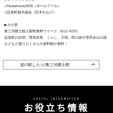
◇Huwahuwa2828（ボールプール）
◇設楽町観光協会（巨木わなげ）
▶︎その⑧
奥三河郷土館入館料無料ウイーク（5/11-5/20）
設楽町の自然、歴史絵巻、くらし、大地、田口線や津具金山の謎
などなど盛りだくさんの資料館が無料！
道の駅したら/奥三河郷土館
USEFUL INFORMATION
お役立ち情報