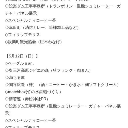
◇設楽ダム工事事務所（トランポリン・重機シュミレーター・ガ
チャ・パネル展示）
◇スペシャルティコーヒー蒼
◇幸田町（消防カレー、筆柿加工品など）
◇フィリップモリス
◇設楽町観光協会（巨木わなげ）
【5月12日（日）】
◇ベーグルｓan。
◇奥三河高原ジビエの森（猪フランク・肉まん）
◇満ちる屋
◇関谷醸造（株）（酒・コーヒー・かき氷・麹ソフトクリーム）
◇matchbox(竹の水鉄砲づくり）
◇清若連（赤松神社PR）
◇設楽ダム工事事務所（重機シュミレーター・ガチャ・パネル展
示）
◇スペシャルティコーヒー蒼
◇フィリップモリス