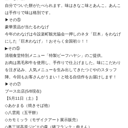
自分でついた餅がたべられます。味はきなこ味とあんこ。あんこ
は手作りで味は格別です。
▶︎その⑤
豪華景品が当たるわなげ
今年のわなげは今設楽町観光協会一押しのネタ「巨木」をわなげ
にした「巨木わなげ」！おそらく全国初☆！！
▶︎その⑤
清嶺食堂特別メニュー「特製ビーフハヤシ」のご提供。
お肉は黒毛和牛を使用し、手作りで仕上げました。味にこだわり
を注ぎ込み、人気メニューを生み出してきたつぐやのスタッフ
陣。今回もお客さんがうまい！と唸る自信作をお届けします！
▶︎その⑦
ブース出店(5/8現在)
【5月11日（土）】
◇あかまる（焼きそば他）
◇八雲苑（五平餅）
◇カモミッラ（モザイクアート展示販売）
◇奥三河高原ジビエの森（猪フランク・肉まん）