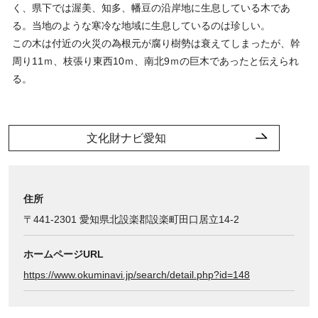
く、県下では渥美、知多、幡豆の沿岸地に生息している木であ
る。当地のような寒冷な地域に生息しているのは珍しい。
この木は付近の火災の為根元が腐り樹勢は衰えてしまったが、幹
周り11ｍ、枝張り東西10ｍ、南北9ｍの巨木であったと伝えられ
る。
文化財ナビ愛知
住所
〒441-2301 愛知県北設楽郡設楽町田口居立14-2
ホームページURL
https://www.okuminavi.jp/search/detail.php?id=148