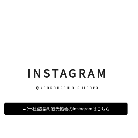
INSTAGRAM
@kankoutown.shitara
→(一社)設楽町観光協会のInstagramはこちら