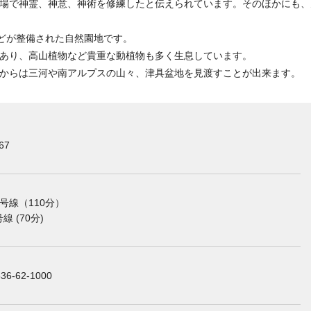
場で神霊、神意、神術を修練したと伝えられています。そのほかにも、
などが整備された自然園地です。
あり、高山植物など貴重な動植物も多く生息しています。
からは三河や南アルプスの山々、津具盆地を見渡すことが出来ます。
67
7号線（110分）
 (70分)
62-1000