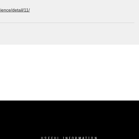
ience/detail/11/
USEFUL INFORMATION