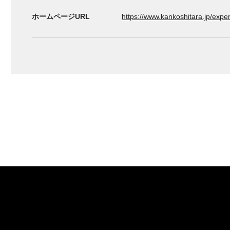
ホームページURL
https://www.kankoshitara.jp/exper