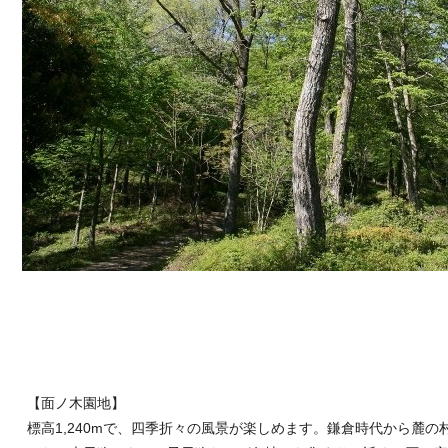
【面ノ木園地】
標高1,240mで、四季折々の風景が楽しめます。鎌倉時代から麓