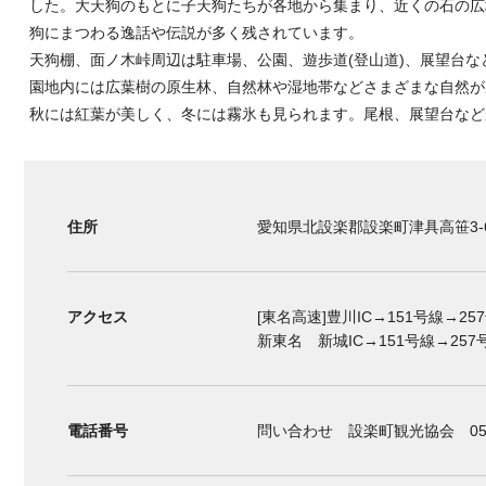
した。大天狗のもとに子天狗たちが各地から集まり、近くの石の広
狗にまつわる逸話や伝説が多く残されています。
天狗棚、面ノ木峠周辺は駐車場、公園、遊歩道(登山道)、展望台
園地内には広葉樹の原生林、自然林や湿地帯などさまざまな自然が
秋には紅葉が美しく、冬には霧氷も見られます。尾根、展望台など
住所
愛知県北設楽郡設楽町津具高笹3-
アクセス
[東名高速]豊川IC→151号線→25
新東名 新城IC→151号線→257号線
電話番号
問い合わせ 設楽町観光協会 0536-