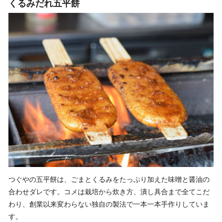
くるみだれ五平餅
つぐやの五平餅は、ごまとくるみをたっぷり加えた味噌と醤油の
合わせダレです。コメは栽培から炊き方、潰し具合まで全てこだ
わり、創業以来変わらない独自の製法で一本一本手作りしていま
す。