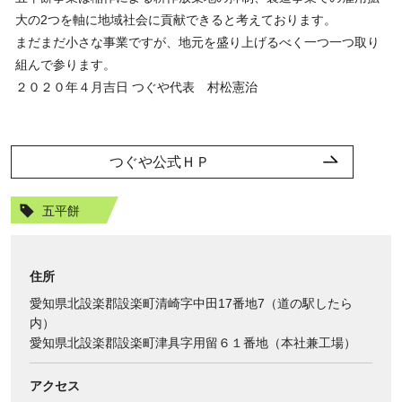
大の2つを軸に地域社会に貢献できると考えております。
まだまだ小さな事業ですが、地元を盛り上げるべく一つ一つ取り
組んで参ります。
２０２０年４月吉日 つぐや代表 村松憲治
つぐや公式ＨＰ
五平餅
住所
愛知県北設楽郡設楽町清崎字中田17番地7（道の駅したら
内）
愛知県北設楽郡設楽町津具字用留６１番地（本社兼工場）
アクセス