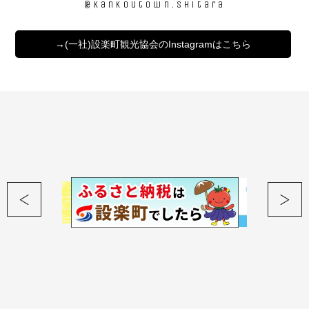
@kankoutown.shitara
→(一社)設楽町観光協会のInstagramはこちら