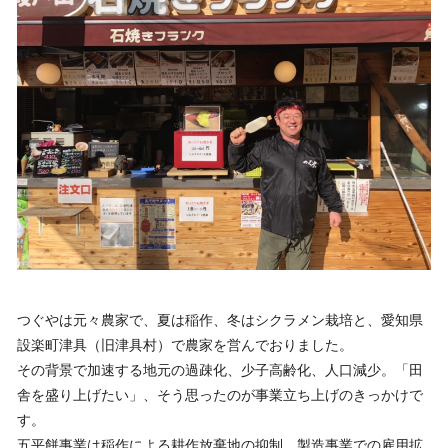
つぐやは元々農家で、夏は稲作、冬はシクラメン栽培と、愛知県
設楽町津具（旧津具村）で農家を営んでおりました。
その背景で加速する地元の過疎化、少子高齢化、人口減少。「田
舎を盛り上げたい」、そう思ったのが事業立ち上げのきっかけで
す。
五平餅事業は稲作による耕作放棄地の抑制、製造事業での雇用拡