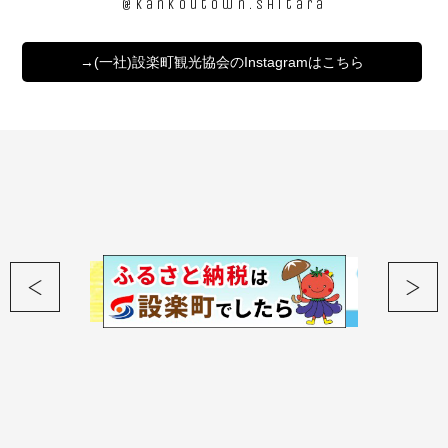
@kankoutown.shitara
→(一社)設楽町観光協会のInstagramはこちら