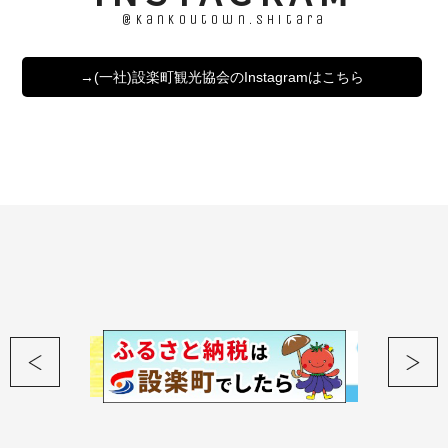
@kankoutown.shitara
→(一社)設楽町観光協会のInstagramはこちら