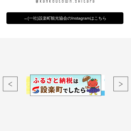
@kankoutown.shitara
→(一社)設楽町観光協会のInstagramはこちら