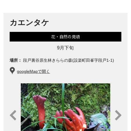
カエンタケ
花・自然の見頃
9月下旬
場所：
段戸裏谷原生林きららの森(設楽町田峯字段戸1-1)
googleMapで開く