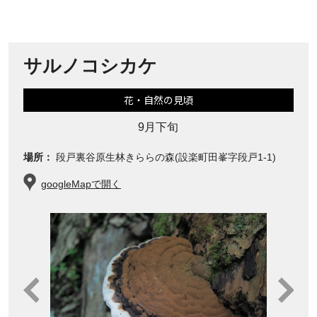
サルノコシカケ
花・自然の見頃
9月下旬
場所：
段戸裏谷原生林きららの森(設楽町田峯字段戸1-1)
googleMapで開く