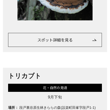
スポット詳細を見る
トリカブト
花・自然の見頃
9月下旬
場所：
段戸裏谷原生林きららの森(設楽町田峯字段戸1-1)