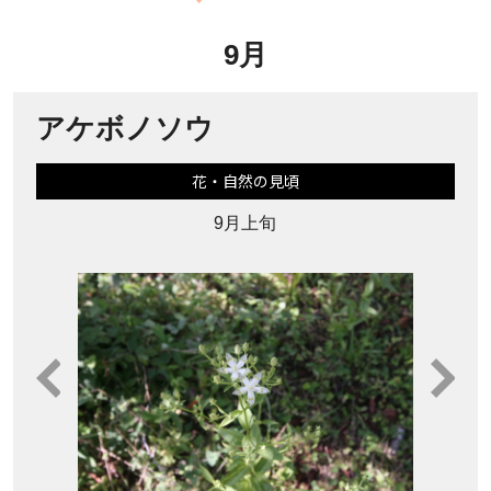
9月
アケボノソウ
花・自然の見頃
9月上旬