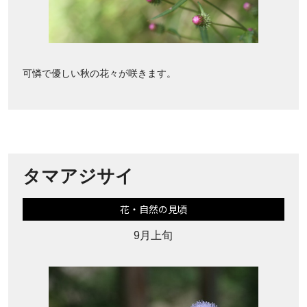
可憐で優しい秋の花々が咲きます。
タマアジサイ
花・自然の見頃
9月上旬