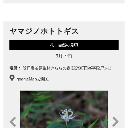
ヤマジノホトトギス
花・自然の見頃
9月下旬
場所：
段戸裏谷原生林きららの森(設楽町田峯字段戸1-1)
googleMapで開く