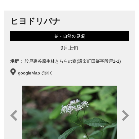
ヒヨドリバナ
花・自然の見頃
9月上旬
場所：
段戸裏谷原生林きららの森(設楽町田峯字段戸1-1)
googleMapで開く