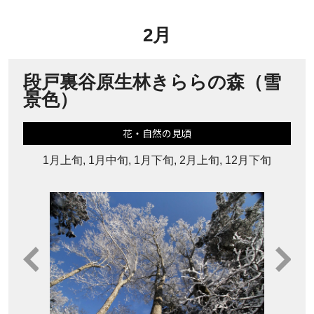
2月
段戸裏谷原生林きららの森（雪
景色）
花・自然の見頃
1月上旬, 1月中旬, 1月下旬, 2月上旬, 12月下旬