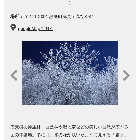
1
場所：
〒441-2601 設楽町津具字高笹3-67
googleMapで開く
広葉樹の原生林、自然林や湿地帯などの美しい自然が広がる
面の木園地。冬には、氷の花が咲いたように見える「霧氷」